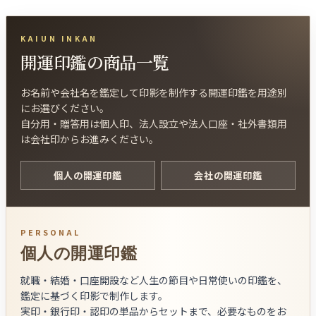
KAIUN INKAN
開運印鑑の商品一覧
お名前や会社名を鑑定して印影を制作する開運印鑑を用途別
にお選びください。
自分用・贈答用は個人印、法人設立や法人口座・社外書類用
は会社印からお進みください。
個人の開運印鑑
会社の開運印鑑
PERSONAL
個人の開運印鑑
就職・結婚・口座開設など人生の節目や日常使いの印鑑を、
鑑定に基づく印影で制作します。
実印・銀行印・認印の単品からセットまで、必要なものをお