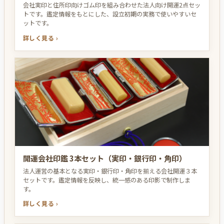
会社実印と住所印向けゴム印を組み合わせた法人向け開運2点セッ
トです。鑑定情報をもとにした、設立初期の実務で使いやすいセ
ットです。
詳しく見る ›
開運会社印鑑 3本セット（実印・銀行印・角印）
法人運営の基本となる実印・銀行印・角印を揃える会社開運３本
セットです。鑑定情報を反映し、統一感のある印影で制作しま
す。
詳しく見る ›