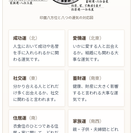
印面八方位と八つの運気の対応図
成功運
（北）
愛情運
（北東）
人生において成功や名誉
いかに愛する人と出会え
を手に入れられるかに関
るか。結婚にも関わる大
わる運気です。
事な運気です。
社交運
（東）
蓄財運
（南東）
分かり合える人とどれだ
健康、財産に大きく影響
け多く出会えるか、社交
すると言われる大事な運
に関わると言われます。
気です。
住居運
（南）
家族運
（南西）
衣食住のひとつである住
親・子供・夫婦間とどれ
居・家に関して、どれだ