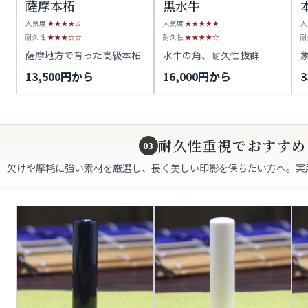
薩摩本柘
黒水牛
人気度
★★★★☆
人気度
★★★★★
人
耐久性
★★★☆☆
耐久性
★★★★☆
耐
薩摩地方で育った高級本柘
水牛の角、耐久性抜群
13,500円から
16,000円から
3
耐久性重視でおすすめ
03
欠けや摩耗に強い素材を厳選し、長く美しい印影を保ちたい方へ。実