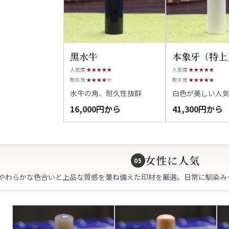
黒水牛
本象牙（特上
人気度
★★★★★
人気度
★★★★★
耐久性
★★★★☆
耐久性
★★★★★
水牛の角、耐久性抜群
白色が美しい人
16,000円から
41,300円から
女性に人気
05
やわらかな色合いと上品な質感を兼ね備えた印材を厳選。日常に馴染み