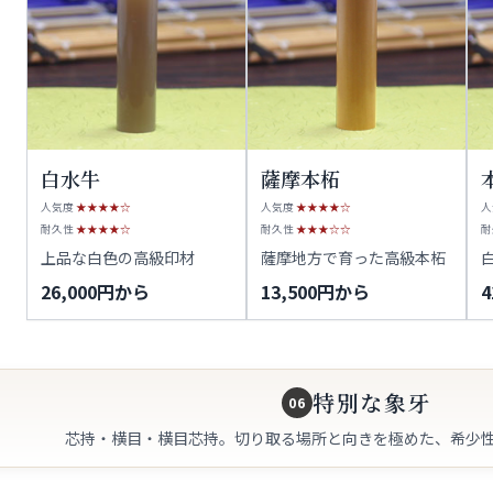
白水牛
薩摩本柘
人気度
★★★★☆
人気度
★★★★☆
人
耐久性
★★★★☆
耐久性
★★★☆☆
耐
上品な白色の高級印材
薩摩地方で育った高級本柘
26,000円から
13,500円から
4
特別な象牙
06
芯持・横目・横目芯持。切り取る場所と向きを極めた、希少