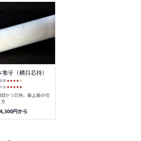
本象牙（横目芯持）
気度
★★★★☆
久性
★★★★★
横目かつ芯持。最上級の切
り方
4,300円から