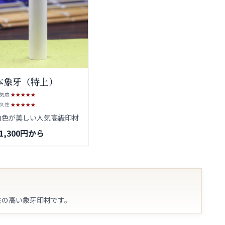
本象牙（特上）
気度
★★★★★
久性
★★★★★
白色が美しい人気高級印材
1,300円から
性の高い象牙印材です。