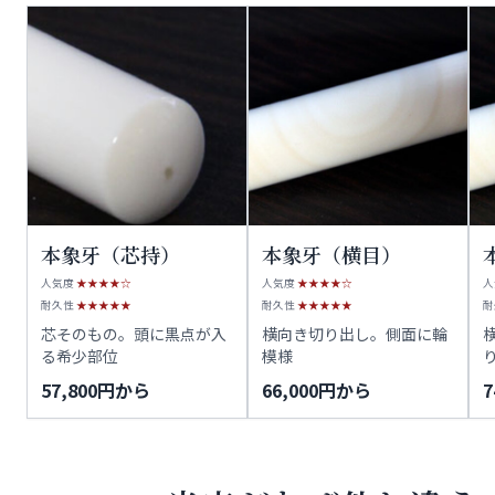
本象牙（芯持）
本象牙（横目）
人気度
★★★★☆
人気度
★★★★☆
人
耐久性
★★★★★
耐久性
★★★★★
耐
芯そのもの。頭に黒点が入
横向き切り出し。側面に輪
る希少部位
模様
57,800円から
66,000円から
7