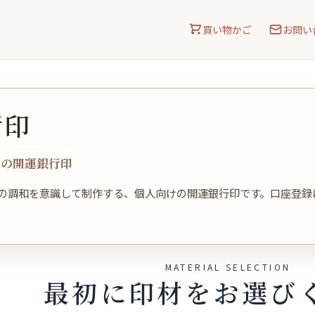
買い物かご
お問い
行印
人の開運銀行印
の調和を意識して制作する、個人向けの開運銀行印です。口座登録
MATERIAL SELECTION
最初に印材をお選び