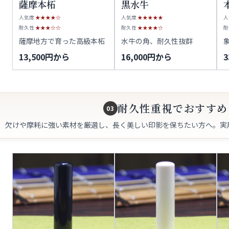
薩摩本柘
黒水牛
人気度
★★★★☆
人気度
★★★★★
人
耐久性
★★★☆☆
耐久性
★★★★☆
耐
薩摩地方で育った高級本柘
水牛の角、耐久性抜群
13,500円から
16,000円から
3
耐久性重視でおすすめ
03
欠けや摩耗に強い素材を厳選し、長く美しい印影を保ちたい方へ。実