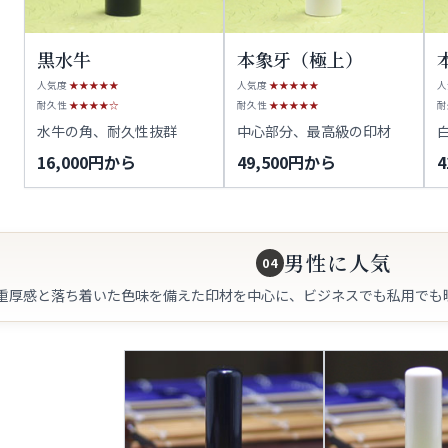
黒水牛
本象牙（極上）
人気度
★★★★★
人気度
★★★★★
人
耐久性
★★★★☆
耐久性
★★★★★
耐
水牛の角、耐久性抜群
中心部分、最高級の印材
16,000円から
49,500円から
4
男性に人気
04
重厚感と落ち着いた色味を備えた印材を中心に、ビジネスでも私用でも