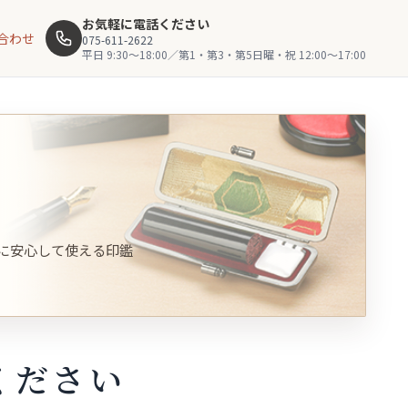
お気軽に電話ください
合わせ
075-611-2622
平日 9:30〜18:00／第1・第3・第5日曜・祝 12:00〜17:00
に安心して使える印鑑
ください