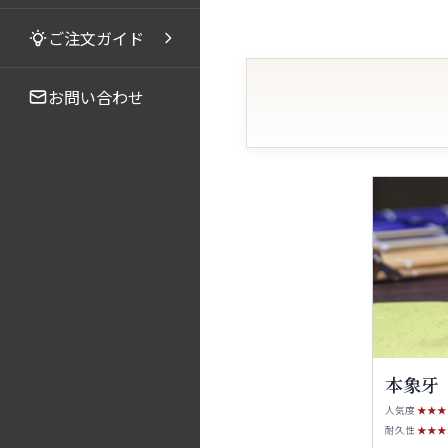
ご注文ガイド
お問い合わせ
本象牙
人気度
★★★
耐久性
★★★