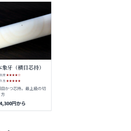
本象牙（横目芯持）
気度
★★★★☆
久性
★★★★★
横目かつ芯持。最上級の切
り方
4,300円から