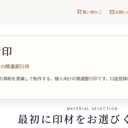
買い物かご
お問い
行印
人の開運銀行印
の調和を意識して制作する、個人向けの開運銀行印です。口座登録
MATERIAL SELECTION
最初に印材をお選び