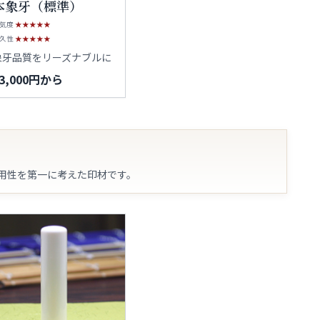
本象牙（標準）
気度
★★★★★
久性
★★★★★
象牙品質をリーズナブルに
3,000円から
用性を第一に考えた印材です。