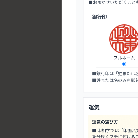
■おまかせいただくこと
銀行印
フルネーム
■銀行印は「姓または
■姓または名のみを彫
運気
運気の選び方
■ 印相学では「印面
を分厚くフチに付ける