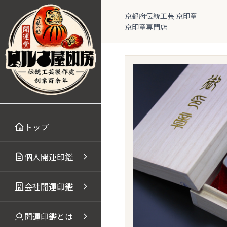
本文へスキップ
京都府伝統工芸 京印章
京印章専門店
トップ
個人開運印鑑
会社開運印鑑
開運印鑑とは