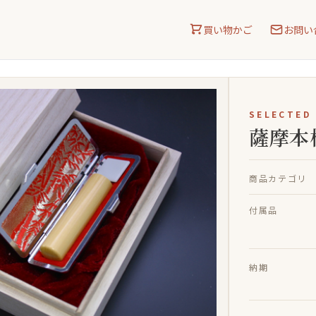
買い物かご
お問い
SELECTED
薩摩本
商品カテゴリ
付属品
納期