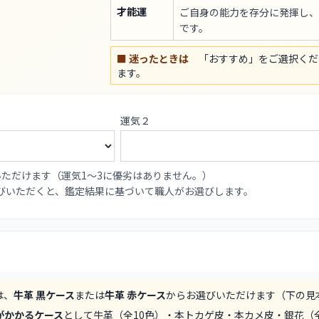
才能運
ご自身の能力を存分に発揮し、
です。
■ 迷ったときは
「おすすめ」をご選択くだ
ます。
運気２
いただけます（運気1〜3に優劣はありません。）
選びいただくと、鑑定結果に基づいて職人がお選びします。
は、
牛革 黒ケース
または
牛革 赤ケース
からお選びいただけます（下の見
がかかるケース
として牛革（全10色）・本トカゲ皮・本カメ皮・銀花（