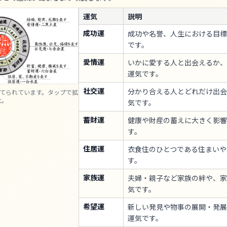
運気
説明
成功運
成功や名誉、人生における目標
です。
愛情運
いかに愛する人と出会えるか、
運気です。
社交運
分かり合える人とどれだけ出会
当てられています。タップで拡
大。
気です。
蓄財運
健康や財産の蓄えに大きく影響
す。
住居運
衣食住のひとつである住まいや
す。
家族運
夫婦・親子など家族の絆や、家
気です。
希望運
新しい発見や物事の展開・発展
運気です。