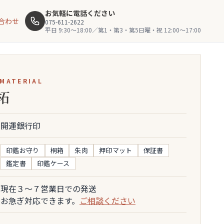
お気軽に電話ください
合わせ
075-611-2622
平日 9:30〜18:00／第1・第3・第5日曜・祝 12:00〜17:00
 MATERIAL
柘
開運銀行印
印鑑お守り
桐箱
朱肉
押印マット
保証書
鑑定書
印鑑ケース
現在３～７営業日での発送
お急ぎ対応できます。
ご相談ください