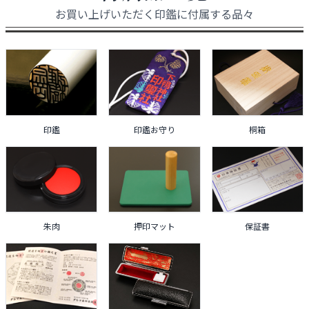
お買い上げいただく印鑑に付属する品々
印鑑
印鑑お守り
桐箱
朱肉
押印マット
保証書