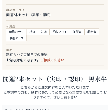
商品カテゴリ
開運2本セット（実印・認印）
付属品
印鑑お守り
桐箱
朱肉
押印マット
保証書
鑑定書
印鑑ケース
納期
現在３～７営業日での発送
お急ぎ対応できます。
ご相談ください
開運2本セット（実印・認印） 黒水牛
こちらからご注文内容をご入力いただけます
ご検討中の方も、制作にあたって必要となる重要な点を記載してお
りますので、ぜひご覧下さい