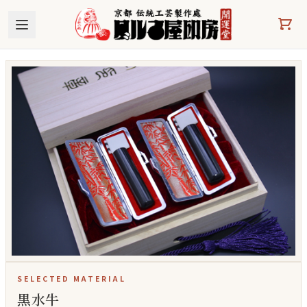
本文へスキップ
SELECTED MATERIAL
黒水牛