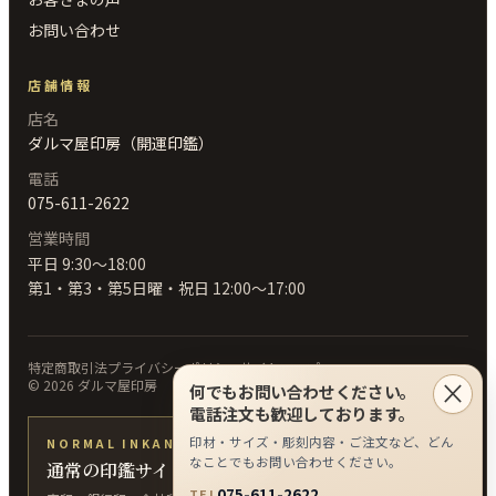
お問い合わせ
店舗情報
店名
ダルマ屋印房（開運印鑑）
電話
075-611-2622
営業時間
平日 9:30〜18:00
第1・第3・第5日曜・祝日 12:00〜17:00
特定商取引法
プライバシーポリシー
サイトマップ
×
©
2026
ダルマ屋印房
何でもお問い合わせください。
電話注文も歓迎しております。
印材・サイズ・彫刻内容・ご注文など、どん
NORMAL INKAN
なことでもお問い合わせください。
通常の印鑑サイトへ
075-611-2622
TEL