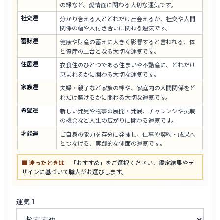
の縁など、愛情面に関わる大切な運気です。
社交運
分かり合える人とどれだけ出会えるか、社交や人間
関係の幅や人付き合いに関わる運気です。
蓄財運
健康や財産の蓄えに大きく影響すると言われる、体
と資産の土台となる大切な運気です。
住居運
衣食住のひとつである住まいや不動産に、どれだけ
恵まれるかに関わる大切な運気です。
家族運
夫婦・親子など家族の絆や、家庭内の人間関係をど
れだけ築けるかに関わる大切な運気です。
希望運
新しい発見や物事の展開・発展、チャレンジや挑戦
の機会など人生の広がりに関わる運気です。
才能運
ご自身の能力を存分に発揮し、仕事や契約・成果へ
とつなげる、実践的な側面の運気です。
■ 迷ったときは
「おすすめ」をご選択ください。鑑定結果やデ
ザインに基づいて職人がお選びします。
運気１