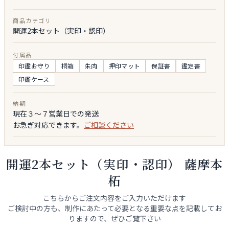
商品カテゴリ
開運2本セット（実印・認印）
付属品
印鑑お守り
桐箱
朱肉
押印マット
保証書
鑑定書
印鑑ケース
納期
現在３～７営業日での発送
お急ぎ対応できます。
ご相談ください
開運2本セット（実印・認印） 薩摩本
柘
こちらからご注文内容をご入力いただけます
ご検討中の方も、制作にあたって必要となる重要な点を記載してお
りますので、ぜひご覧下さい