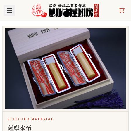
本文へスキップ
SELECTED MATERIAL
薩摩本柘