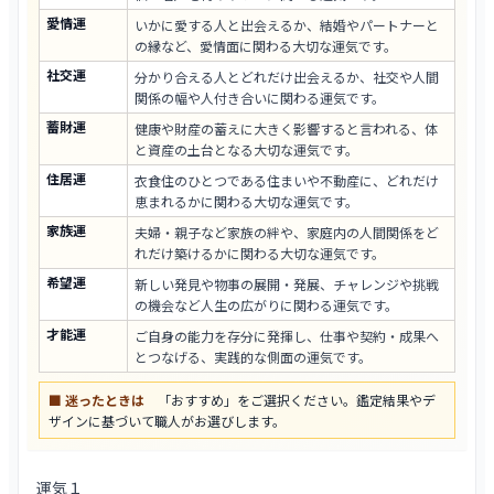
愛情運
いかに愛する人と出会えるか、結婚やパートナーと
の縁など、愛情面に関わる大切な運気です。
社交運
分かり合える人とどれだけ出会えるか、社交や人間
関係の幅や人付き合いに関わる運気です。
蓄財運
健康や財産の蓄えに大きく影響すると言われる、体
と資産の土台となる大切な運気です。
住居運
衣食住のひとつである住まいや不動産に、どれだけ
恵まれるかに関わる大切な運気です。
家族運
夫婦・親子など家族の絆や、家庭内の人間関係をど
れだけ築けるかに関わる大切な運気です。
希望運
新しい発見や物事の展開・発展、チャレンジや挑戦
の機会など人生の広がりに関わる運気です。
才能運
ご自身の能力を存分に発揮し、仕事や契約・成果へ
とつなげる、実践的な側面の運気です。
■ 迷ったときは
「おすすめ」をご選択ください。鑑定結果やデ
ザインに基づいて職人がお選びします。
運気１