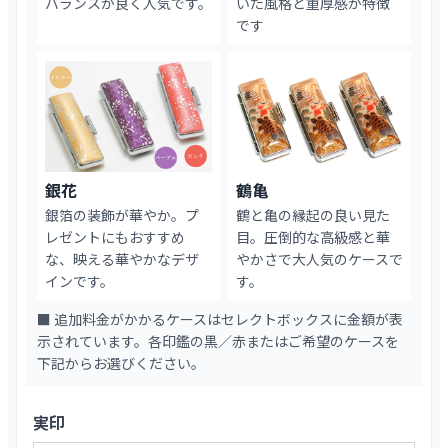
バランスが良く人気です。
いた風格と重厚感が特徴
です
銀花
鶴亀
銀箔の装飾が華やか。プ
鶴と亀の縁起の良い見た
レゼントにもおすすめ
目。圧倒的な高級感と華
な、映える華やかなデザ
やかさで大人気のケースで
インです。
す。
■ 追加料金がかかるケースはセレクトボックスに金額が表
示されています。各印鑑の黒／赤またはご希望のケースを
下記からお選びください。
実印