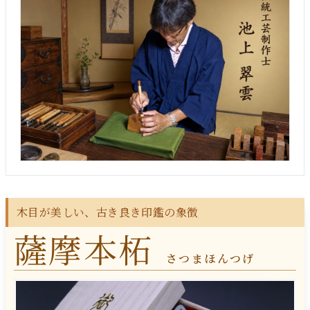
木目が美しい、古き良き印鑑の象徴
薩摩本柘
さつまほんつげ