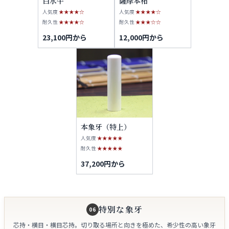
白水牛
薩摩本柘
人気度
★★★★☆
人気度
★★★★☆
耐久性
★★★★☆
耐久性
★★★☆☆
23,100円から
12,000円から
本象牙（特上）
人気度
★★★★★
耐久性
★★★★★
37,200円から
特別な象牙
06
芯持・横目・横目芯持。切り取る場所と向きを極めた、希少性の高い象牙