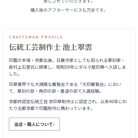
直しさせていただきます。
購入後のアフターサービスも万全です。
CRAFTSMAN PROFILE
伝統工芸制作士 池上翠雲
印鑑の本場・京都出身。日展作家としても知られる篆刻家・
故村上石堂氏に師事し、昭和59年にダルマ屋印房へ入店しま
した。
印章業界でも大規模な展覧会である「大印展覧会」におい
て、篆刻の部・角印の部・書道の部で入選経験。
京都府認定伝統工芸 京印章制作士に認定され、以来40年にわ
たり古都京都で印鑑制作に携わっています。
当店・職人について
›