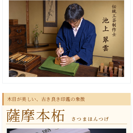
木目が美しい、古き良き印鑑の象徴
薩摩本柘
さつまほんつげ