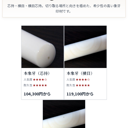
芯持・横目・横目芯持。切り取る場所と向きを極めた、希少性の高い象牙
印材です。
本象牙（芯持）
本象牙（横目）
人気度
★★★★☆
人気度
★★★★☆
耐久性
★★★★★
耐久性
★★★★★
104,300円から
119,100円から