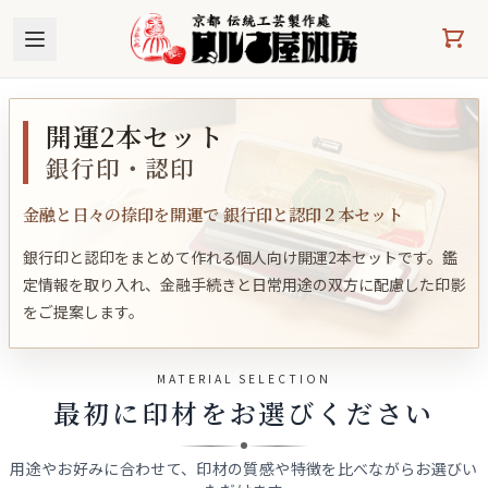
本文へスキップ
開運2本セット
銀行印・認印
金融と日々の捺印を開運で 銀行印と認印２本セット
銀行印と認印をまとめて作れる個人向け開運2本セットです。鑑
定情報を取り入れ、金融手続きと日常用途の双方に配慮した印影
をご提案します。
MATERIAL SELECTION
最初に印材をお選びください
用途やお好みに合わせて、印材の質感や特徴を比べながらお選びい