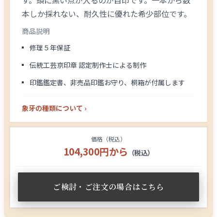
す。頭に黒い点が入るのが目印です。一本から数
本しか採れない、耐久性に優れた希少部位です。
商品説明
修理５年保証
伝統工芸京印章 認定制作士による制作
印鑑鑑定書、非売品印鑑お守り、桐箱が付属します
象牙の種類について ›
価格（税込）
104,300円から
（税込）
ご検討・ご注文の場合はこちら