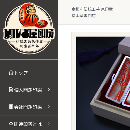
本文へスキップ
京都府伝統工芸 京印章
京印章専門店
トップ
個人開運印鑑
会社開運印鑑
開運印鑑とは