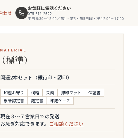
お気軽に電話ください
合わせ
075-611-2622
平日 9:30〜18:00／第1・第3・第5日曜・祝 12:00〜17:00
 MATERIAL
（標準）
開運2本セット（銀行印・認印）
印鑑お守り
桐箱
朱肉
押印マット
保証書
象牙認定書
鑑定書
印鑑ケース
現在３～７営業日での発送
お急ぎ対応できます。
ご相談ください