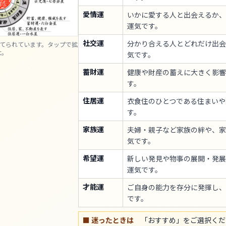
愛情運
いかに愛する人と出会えるか、
運気です。
社交運
分かり合える人とどれだけ出会
当てられています。タップで拡
大。
気です。
蓄財運
健康や財産の蓄えに大きく影響
す。
住居運
衣食住のひとつである住まいや
す。
家族運
夫婦・親子など家族の絆や、家
気です。
希望運
新しい発見や物事の展開・発展
運気です。
才能運
ご自身の能力を存分に発揮し、
です。
■ 迷ったときは
「おすすめ」をご選択くだ