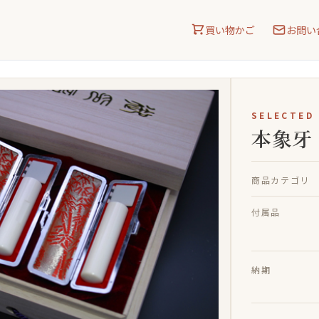
買い物かご
お問い
SELECTED
本象牙
商品カテゴリ
付属品
納期