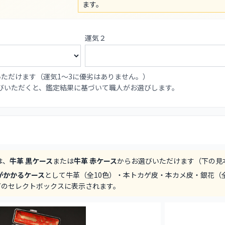
ます。
運気２
いただけます（運気1〜3に優劣はありません。）
選びいただくと、鑑定結果に基づいて職人がお選びします。
は、
牛革 黒ケース
または
牛革 赤ケース
からお選びいただけます（下の見
がかかるケース
として牛革（全10色）・本トカゲ皮・本カメ皮・銀花（
下のセレクトボックスに表示されます。