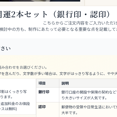
開運2本セット（銀行印・認印）
こちらからご注文内容をご入力いただ
検討中の方も、制作にあたって必要となる重要な点を記載して
ださい
組み合わせをお選びください。
字を含んだり、文字数が多い場合は、文字がはっきり写るように、やや
項目
説明
印影はくっきり写
銀行印
銀行口座の開設や保険の契約など
ります。
り大きいサイズが人気です。
ス追加料金のお値段
認印
郵便物の受領や日常生活において使い
ースは無料)
大半です。