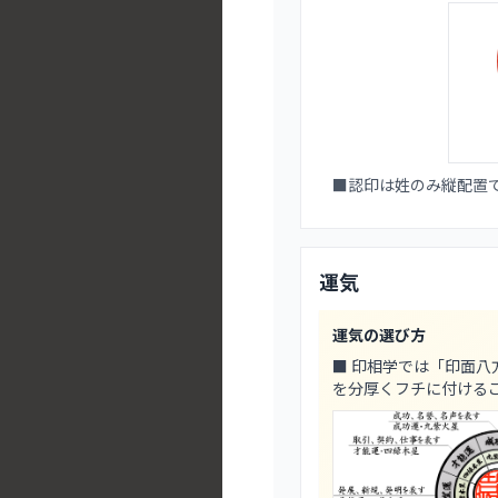
■認印は姓のみ縦配置
運気
運気の選び方
■ 印相学では「印面
を分厚くフチに付ける