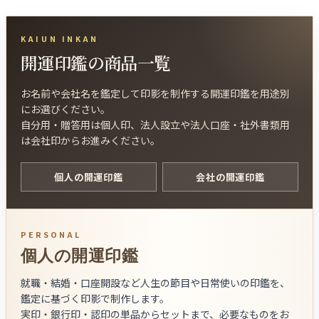
KAIUN INKAN
開運印鑑の商品一覧
お名前や会社名を鑑定して印影を制作する開運印鑑を用途別
にお選びください。
自分用・贈答用は個人印、法人設立や法人口座・社外書類用
は会社印からお進みください。
個人の開運印鑑
会社の開運印鑑
PERSONAL
個人の開運印鑑
就職・結婚・口座開設など人生の節目や日常使いの印鑑を、
鑑定に基づく印影で制作します。
実印・銀行印・認印の単品からセットまで、必要なものをお