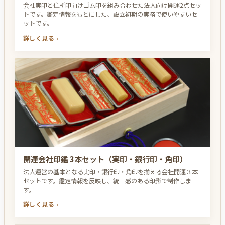
会社実印と住所印向けゴム印を組み合わせた法人向け開運2点セッ
トです。鑑定情報をもとにした、設立初期の実務で使いやすいセ
ットです。
詳しく見る ›
開運会社印鑑 3本セット（実印・銀行印・角印）
法人運営の基本となる実印・銀行印・角印を揃える会社開運３本
セットです。鑑定情報を反映し、統一感のある印影で制作しま
す。
詳しく見る ›